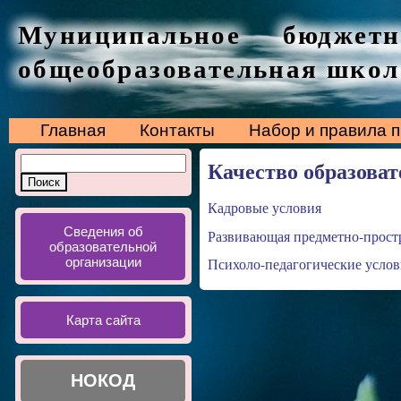
Муниципальное бюджетн
общеобразовательная школ
Главная
Контакты
Набор и правила 
Качество образова
Кадровые условия
Сведения об
Развивающая предметно-простр
образовательной
организации
Психоло-педагогические услов
Карта сайта
НОКОД