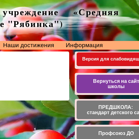
 учреждение «Средняя
е "Рябинка")
Наши достижения
Информация
Версия для слабовидя
Вернуться на сай
школы
ПРЕДШКОЛА:
стандарт детского с
Профсоюз ДО