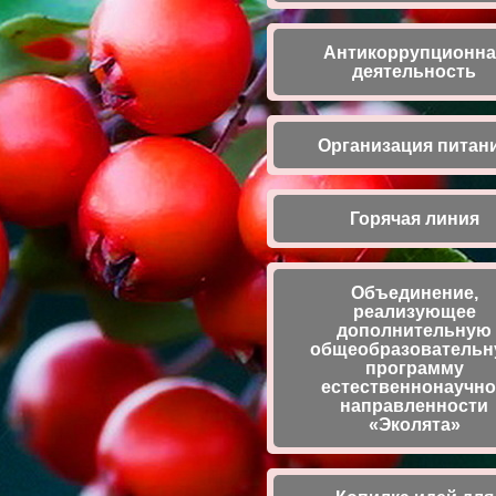
Антикоррупционна
деятельность
Организация питан
Горячая линия
Объединение,
реализующее
дополнительную
общеобразователь
программу
естественнонаучн
направленности
«Эколята»