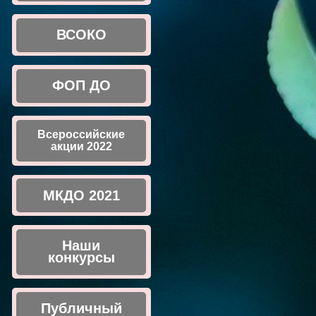
ВСОКО
ФОП ДО
Всероссийские
акции 2022
МКДО 2021
Наши
конкурсы
Публичный