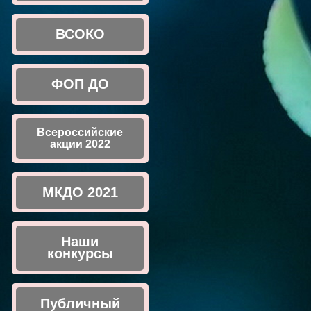
ВСОКО
ФОП ДО
Всероссийские
акции 2022
МКДО 2021
Наши
конкурсы
Публичный