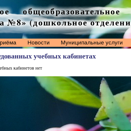
ое общеобразовательное
а №8» (дошкольное отделени
приёма
Новости
Муниципальные услуги
удованных учебных кабинетах
ебных кабинетов нет