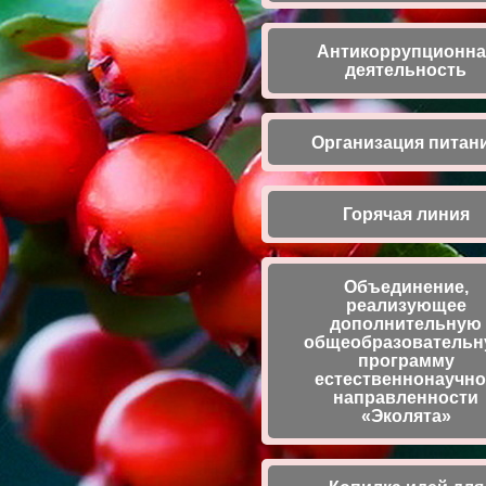
Антикоррупционна
деятельность
Организация питан
Горячая линия
Объединение,
реализующее
дополнительную
общеобразователь
программу
естественнонаучн
направленности
«Эколята»