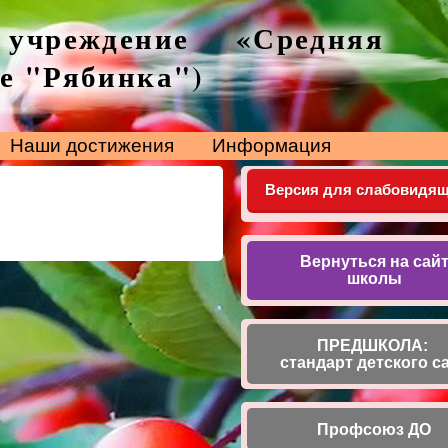
 учреждение «Средняя
е "Рябинка")
Наши достижения
Информация
Версия для слабовидя
Вернуться на сай
школы
ПРЕДШКОЛА:
стандарт детского с
Профсоюз ДО