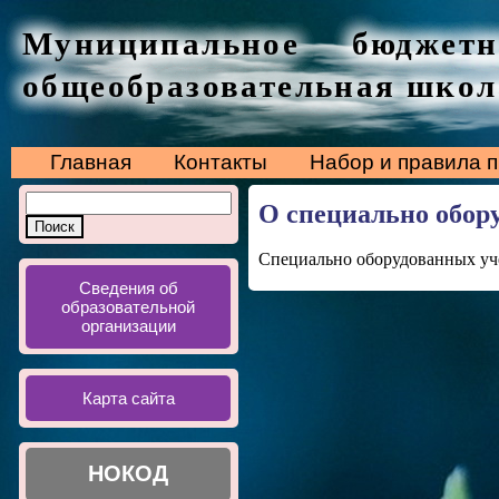
Муниципальное бюджетн
общеобразовательная школ
Главная
Контакты
Набор и правила 
О специально обор
Специально оборудованных уч
Сведения об
образовательной
организации
Карта сайта
НОКОД