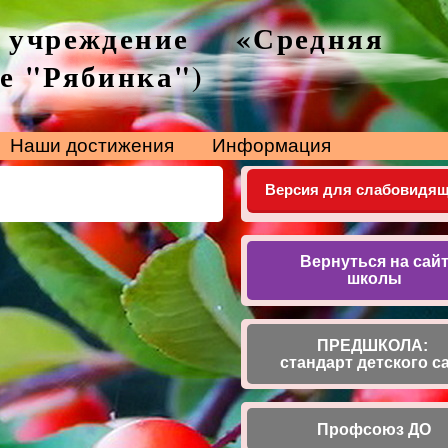
 учреждение «Средняя
е "Рябинка")
Наши достижения
Информация
Версия для слабовидя
Вернуться на сай
школы
ПРЕДШКОЛА:
стандарт детского с
Профсоюз ДО