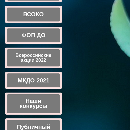
ВСОКО
ФОП ДО
Всероссийские
акции 2022
МКДО 2021
Наши
конкурсы
Публичный